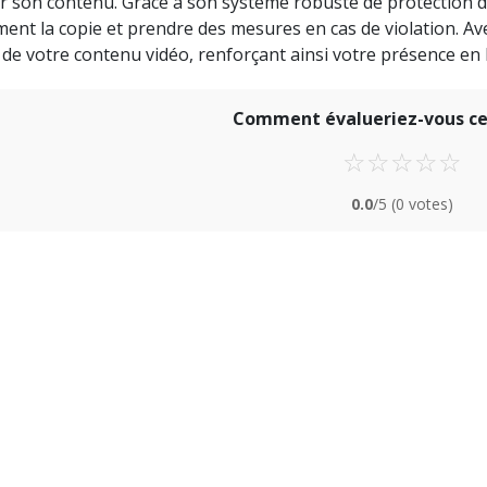
r son contenu. Grâce à son système robuste de protection d
ment la copie et prendre des mesures en cas de violation. Ave
 de votre contenu vidéo, renforçant ainsi votre présence en l
Comment évalueriez-vous cet
☆
☆
☆
☆
☆
0.0
/5
(0 votes)