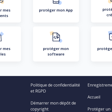
prot
r mes
protéger mon App
cr
ents
r mes
protéger mon
protége
les
software
Politique de confidentialité
Enregistrem
et RGPD
Accueil
Démarrer mon dépôt de
copyright
Protéger un