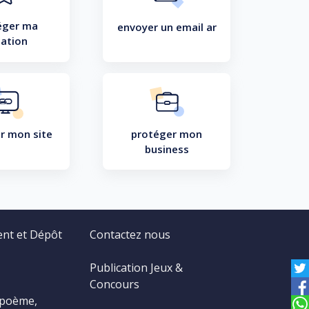
éger ma
envoyer un email ar
éation
r mon site
protéger mon
business
ent et Dépôt
Contactez nous
Publication Jeux &
Concours
 poème,