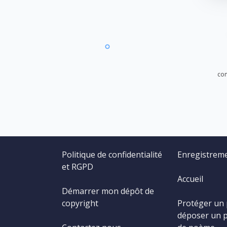
con
Politique de confidentialité
Enregistrem
et RGPD
Accueil
Démarrer mon dépôt de
copyright
Protéger un
déposer un 