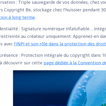
rvation : Triple sauvegarde de vos données, chez vou
rs Copyright Be, stockage chez l'huissier pendant 3
tion à long terme
.
dentialité : Signature numérique infalsifiable… intégri
 restreinte au créateur uniquement. Apprenez-en dav
s avec
l'INPI et son rôle dans la protection des droi
résence : Protection intégrale du copyright dans 16
à découvrir sur cette
page dédiée à la Convention d