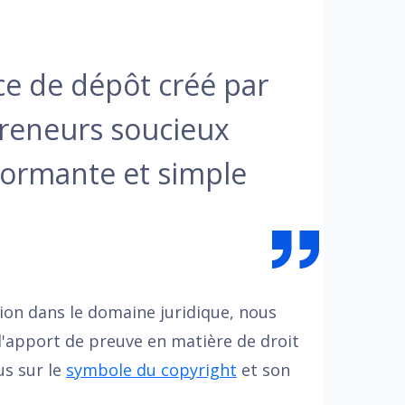
ice de dépôt créé par
preneurs soucieux
formante et simple
tion dans le domaine juridique, nous
'apport de preuve en matière de droit
us sur le
symbole du copyright
et son