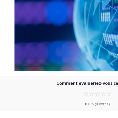
Comment évalueriez-vous cet
☆
☆
☆
☆
☆
0.0
/5
(0 votes)