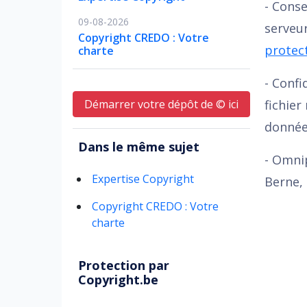
- Conse
09-08-2026
serveu
Copyright CREDO : Votre
protec
charte
- Confi
Démarrer votre dépôt de © ici
fichier
donnée
Dans le même sujet
- Omnip
Expertise Copyright
Berne, 
Copyright CREDO : Votre
charte
Protection par
Copyright.be