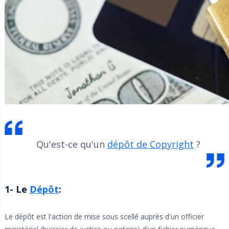
Qu'est-ce qu'un
dépôt de Copyright
?
1- Le
Dépôt
:
Le dépôt est l'action de mise sous scellé auprès d'un officier