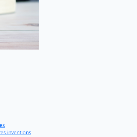
ues
res inventions