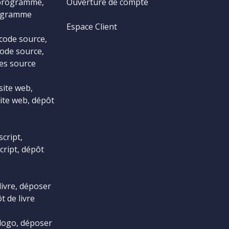
programme,
Ouverture de compte
ogramme
Espace Client
code source,
ode source,
es source
site web,
ite web, dépôt
cript,
cript, dépôt
livre, déposer
t de livre
logo, déposer