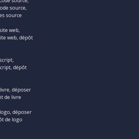
code source,
ode source,
es source
site web,
ite web, dépôt
cript,
cript, dépôt
livre, déposer
t de livre
logo, déposer
ôt de logo