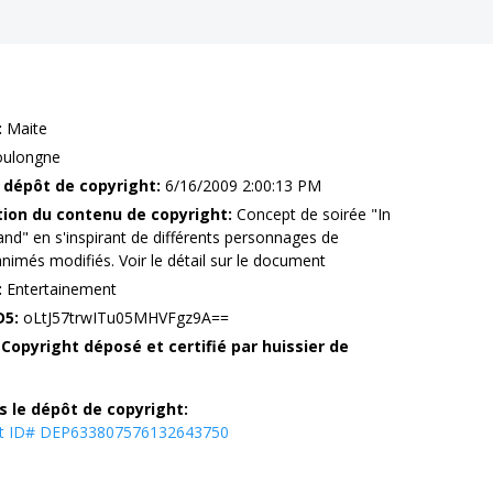
:
Maite
ulongne
 dépôt de copyright:
6/16/2009 2:00:13 PM
tion du contenu de copyright:
Concept de soirée "In
nd" en s'inspirant de différents personnages de
nimés modifiés. Voir le détail sur le document
:
Entertainement
D5:
oLtJ57trwITu05MHVFgz9A==
 Copyright déposé et certifié par huissier de
s le dépôt de copyright:
ht ID# DEP633807576132643750