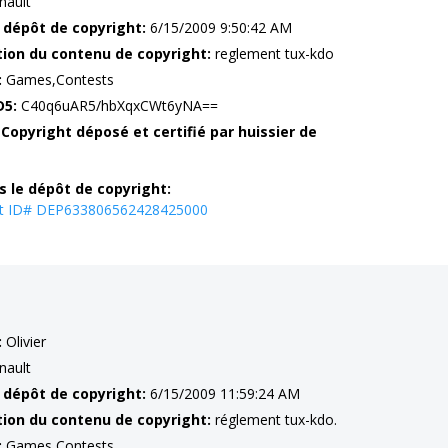
nault
 dépôt de copyright:
6/15/2009 9:50:42 AM
tion du contenu de copyright:
reglement tux-kdo
:
Games,Contests
D5:
C40q6uAR5/hbXqxCWt6yNA==
 Copyright déposé et certifié par huissier de
s le dépôt de copyright:
ht ID# DEP633806562428425000
:
Olivier
nault
 dépôt de copyright:
6/15/2009 11:59:24 AM
tion du contenu de copyright:
réglement tux-kdo.
:
Games,Contests