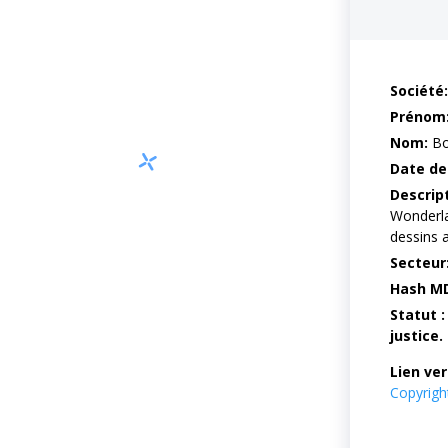
Société:
Prénom
Nom:
Bo
Date de
Descrip
Wonderla
dessins a
Secteur
Hash M
Statut :
justice.
Lien ver
Copyrig