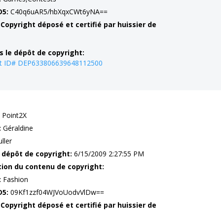
D5:
C40q6uAR5/hbXqxCWt6yNA==
 Copyright déposé et certifié par huissier de
s le dépôt de copyright:
ht ID# DEP633806639648112500
Point2X
:
Géraldine
ller
 dépôt de copyright:
6/15/2009 2:27:55 PM
tion du contenu de copyright:
:
Fashion
D5:
09Kf1zzf04WJVoUodvVlDw==
 Copyright déposé et certifié par huissier de