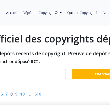
Accueil
Dépôt de Copyright ©
Qui est Copyright ?
Nos 
ficiel des copyrights d
dépôts récents de copyright. Preuve de dépôt 
 ichier déposé ID# :
Cherche
6
7
8
9
10
...
616