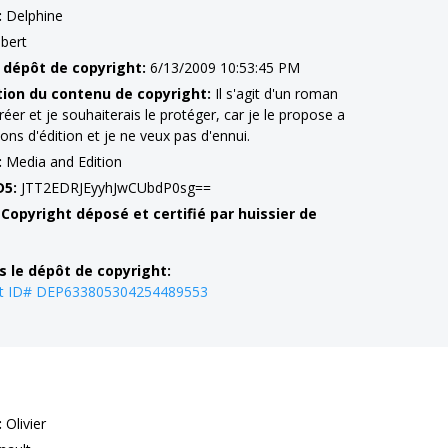
:
Delphine
bert
 dépôt de copyright:
6/13/2009 10:53:45 PM
tion du contenu de copyright:
Il s'agit d'un roman
créer et je souhaiterais le protéger, car je le propose a
ns d'édition et je ne veux pas d'ennui.
:
Media and Edition
D5:
JTT2EDRJEyyhJwCUbdP0sg==
 Copyright déposé et certifié par huissier de
s le dépôt de copyright:
ht ID# DEP633805304254489553
:
Olivier