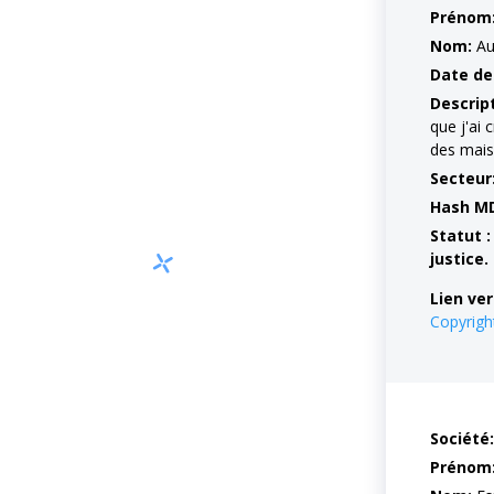
Prénom
Nom:
Au
Date de
Descrip
que j'ai 
des maiso
Secteur
Hash M
Statut :
justice.
Lien ver
Copyrig
Société:
Prénom