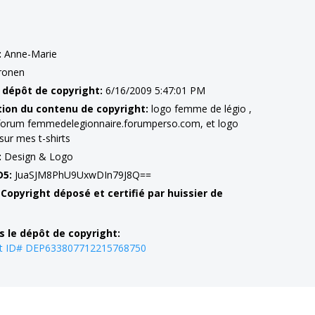
:
Anne-Marie
ronen
 dépôt de copyright:
6/16/2009 5:47:01 PM
tion du contenu de copyright:
logo femme de légio ,
forum femmedelegionnaire.forumperso.com, et logo
sur mes t-shirts
:
Design & Logo
D5:
JuaSJM8PhU9UxwDIn79J8Q==
 Copyright déposé et certifié par huissier de
s le dépôt de copyright:
ht ID# DEP633807712215768750