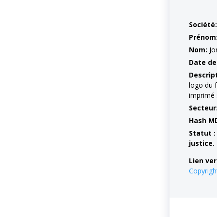
Société:
Prénom
Nom:
Jo
Date de
Descrip
logo du 
imprimé 
Secteur
Hash M
Statut :
justice.
Lien ver
Copyrig