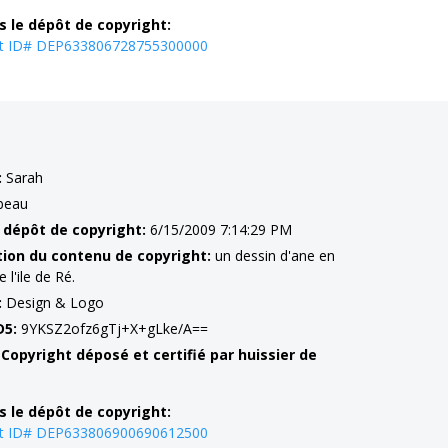
s le dépôt de copyright:
ht ID# DEP633806728755300000
:
Sarah
beau
 dépôt de copyright:
6/15/2009 7:14:29 PM
tion du contenu de copyright:
un dessin d'ane en
 l'ile de Ré.
:
Design & Logo
D5:
9YKSZ2ofz6gTj+X+gLke/A==
 Copyright déposé et certifié par huissier de
s le dépôt de copyright:
ht ID# DEP633806900690612500