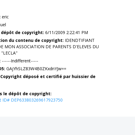
:
eric
uel
 dépôt de copyright:
6/11/2009 2:22:41 PM
tion du contenu de copyright:
IDENDTIFIANT
DE MON ASSOCIATION DE PARENTS D'ELEVES DU
"LECLA"
:
------Indifferent-----
D5:
GAjYhSLZ83W4B0ZKxdnYJw==
 Copyright déposé et certifié par huissier de
s le dépôt de copyright:
ht ID# DEP633803269617923750