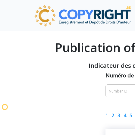
Publication of
Indicateur des 
Numéro de f
1
2
3
4
5