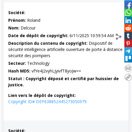
Société:
Prénom:
Roland
Nom:
Delcour
Date de dépôt de copyright:
6/11/2025 10:59:54 AM
Description du contenu de copyright:
Dispositif de
sécurité intelligence artificielle ouverture de porte à distance
sécurité des pompiers
Secteur:
Technology
Hash MD5:
vfYe4J2vyhLJyivfT8yoJw==
Statut : Copyright déposé et certifié par huissier de
justice.
Lien vers le dépôt de copyright:
Copyright ID# DEP638852445273050979
Société: