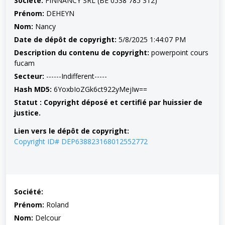
Société:
FINNANCY SRL (BE 0538 785 312)
Prénom:
DEHEYN
Nom:
Nancy
Date de dépôt de copyright:
5/8/2025 1:44:07 PM
Description du contenu de copyright:
powerpoint cours
fucam
Secteur:
------Indifferent-----
Hash MD5:
6YoxbIoZGk6ct922yMejIw==
Statut : Copyright déposé et certifié par huissier de
justice.
Lien vers le dépôt de copyright:
Copyright ID# DEP638823168012552772
Société:
Prénom:
Roland
Nom:
Delcour