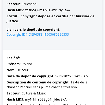
Secteur:
Education
Hash MD5:
zdsi6t/QvmTMHivmrENy5g==
Statut : Copyright déposé et certifié par huissier de
justice.
Lien vers le dépôt de copyright:
Copyright ID# DEP638841505685336353
Société:
Prénom:
Roland
Nom:
Delcour
Date de dépôt de copyright:
5/31/2025 5:24:19 AM
Description du contenu de copyright:
Texte de la
chanson l'encrier sans plume chant à trois voix
Secteur:
Culture & Music
Hash MD5:
myNTiHYBS8gB1hjldev8KA==