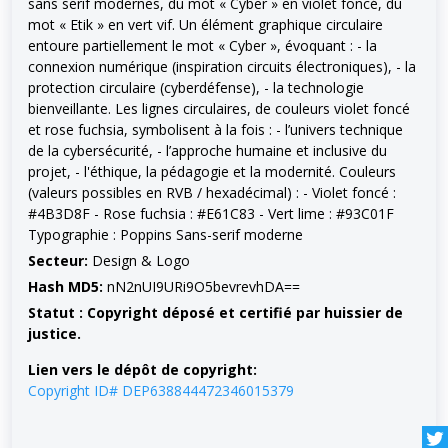
sans serif modernes, du mot « Cyber » en violet foncé, du
mot « Etik » en vert vif. Un élément graphique circulaire
entoure partiellement le mot « Cyber », évoquant : - la
connexion numérique (inspiration circuits électroniques), - la
protection circulaire (cyberdéfense), - la technologie
bienveillante. Les lignes circulaires, de couleurs violet foncé
et rose fuchsia, symbolisent à la fois : - l’univers technique
de la cybersécurité, - l’approche humaine et inclusive du
projet, - l'éthique, la pédagogie et la modernité. Couleurs
(valeurs possibles en RVB / hexadécimal) : - Violet foncé :
#4B3D8F - Rose fuchsia : #E61C83 - Vert lime : #93C01F
Typographie : Poppins Sans-serif moderne
Secteur:
Design & Logo
Hash MD5:
nN2nUI9URi9O5bevrevhDA==
Statut : Copyright déposé et certifié par huissier de
justice.
Lien vers le dépôt de copyright:
Copyright ID# DEP638844472346015379