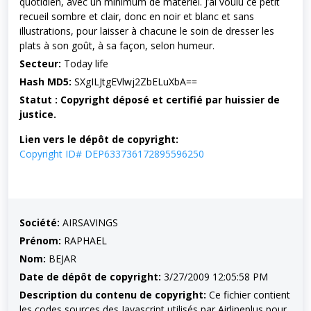
quotidien, avec un minimum de matériel. J’ai voulu ce petit
recueil sombre et clair, donc en noir et blanc et sans
illustrations, pour laisser à chacune le soin de dresser les
plats à son goût, à sa façon, selon humeur.
Secteur:
Today life
Hash MD5:
SXgILJtgEVlwj2ZbELuXbA==
Statut : Copyright déposé et certifié par huissier de
justice.
Lien vers le dépôt de copyright:
Copyright ID# DEP633736172895596250
Société:
AIRSAVINGS
Prénom:
RAPHAEL
Nom:
BEJAR
Date de dépôt de copyright:
3/27/2009 12:05:58 PM
Description du contenu de copyright:
Ce fichier contient
les codes sources des Javascript utilisés par Airlineplus pour