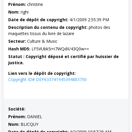
Prénom:
christine
Nom:
righi
Date de dépôt de copyright:
4/1/2009 2:55:39 PM
Description du contenu de copyright:
photos des
maquettes tissus du livre de lazare
Secteur:
Culture & Music
Hash MD5:
LF5VUbk5i+i7WQdX/43Q0w==
Statut : Copyright déposé et certifié par huissier de
justice.
Lien vers le dépôt de copyright:
Copyright ID# DEP633741945394883750
Société:
Prénom:
DANIEL
Nom:
BLICQUY
Date de dépôt de copyright:
4/2/2009 10:57:29 AM