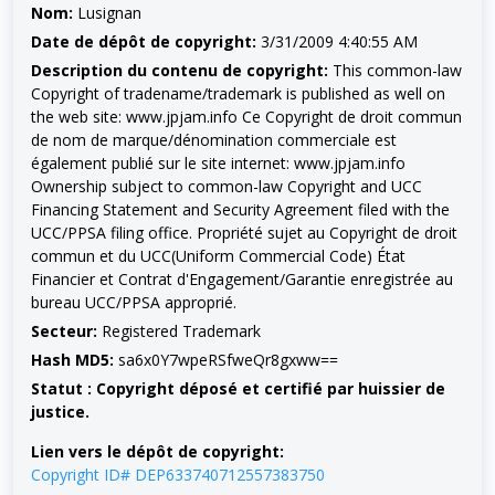
Nom:
Lusignan
Date de dépôt de copyright:
3/31/2009 4:40:55 AM
Description du contenu de copyright:
This common-law
Copyright of tradename/trademark is published as well on
the web site: www.jpjam.info Ce Copyright de droit commun
de nom de marque/dénomination commerciale est
également publié sur le site internet: www.jpjam.info
Ownership subject to common-law Copyright and UCC
Financing Statement and Security Agreement filed with the
UCC/PPSA filing office. Propriété sujet au Copyright de droit
commun et du UCC(Uniform Commercial Code) État
Financier et Contrat d'Engagement/Garantie enregistrée au
bureau UCC/PPSA approprié.
Secteur:
Registered Trademark
Hash MD5:
sa6x0Y7wpeRSfweQr8gxww==
Statut : Copyright déposé et certifié par huissier de
justice.
Lien vers le dépôt de copyright:
Copyright ID# DEP633740712557383750