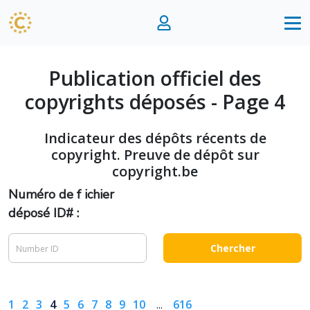
Publication officiel des
copyrights déposés - Page 4
Indicateur des dépôts récents de
copyright. Preuve de dépôt sur
copyright.be
Numéro de f ichier
déposé ID# :
Chercher
1
2
3
4
5
6
7
8
9
10
...
616