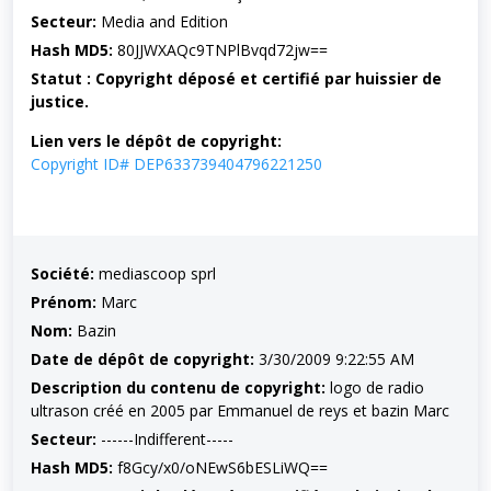
Secteur:
Media and Edition
Hash MD5:
80JJWXAQc9TNPlBvqd72jw==
Statut : Copyright déposé et certifié par huissier de
justice.
Lien vers le dépôt de copyright:
Copyright ID# DEP633739404796221250
Société:
mediascoop sprl
Prénom:
Marc
Nom:
Bazin
Date de dépôt de copyright:
3/30/2009 9:22:55 AM
Description du contenu de copyright:
logo de radio
ultrason créé en 2005 par Emmanuel de reys et bazin Marc
Secteur:
------Indifferent-----
Hash MD5:
f8Gcy/x0/oNEwS6bESLiWQ==