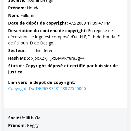
Société:
Houfal Design
Prénom:
Houda
Nom:
Falloun
Date de dépôt de copyright:
4/2/2009 11:39:47 PM
Description du contenu de copyright:
Entreprise de
décoration; le logo est composé d'un H,F,D. H de Houda. F
de Falloun. D de Design.
Secteur:
------Indifferent-----
Hash MD5:
xjpoXZkJ+JxtBMVRY8r83g==
Statut : Copyright déposé et certifié par huissier de
justice.
Lien vers le dépôt de copyright:
Copyright ID# DEP633743123877540000
Société:
lili bo'M
Prénom:
Peggy