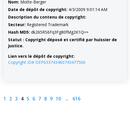
Nom:
Motte-Berger
Date de dépôt de copyright:
4/3/2009 9:01:14 AM
Description du contenu de copyright:
Secteur:
Registered Trademark
Hash MD5:
dk265RS6Fq3Fg80fMg2K1Q==
Statut : Copyright déposé et certifié par huissier de
justice.
Lien vers le dépôt de copyright:
Copyright ID# DEP633743460743477500
1
2
3
4
5
6
7
8
9
10
...
616