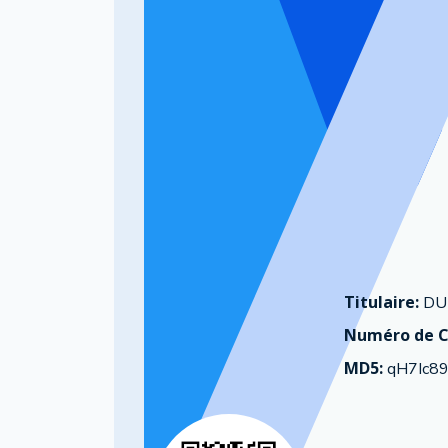
Titulaire:
DU
Numéro de C
MD5:
qH7Ic89