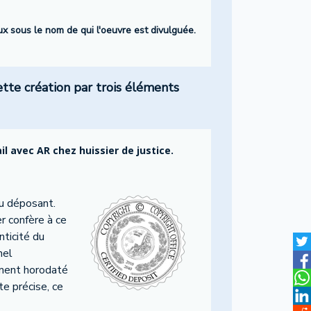
eux sous le nom de qui l'oeuvre est divulguée.
ette création par trois éléments
 avec AR chez huissier de justice.
u déposant.
r confère à ce
nticité du
nel
cument horodaté
te précise, ce