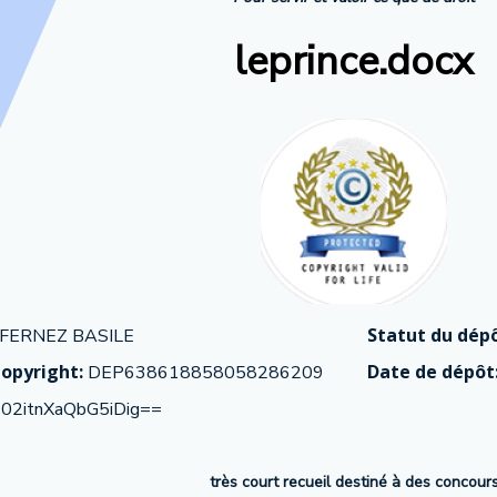
leprince.docx
Statut du dépô
FERNEZ BASILE
opyright:
Date de dépôt
DEP638618858058286209
02itnXaQbG5iDig==
très court recueil destiné à des concour