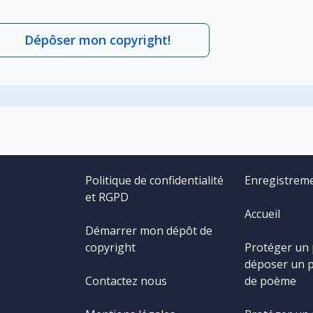
Dépôser mon copyright!
Politique de confidentialité
Enregistrem
et RGPD
Accueil
Démarrer mon dépôt de
copyright
Protéger un
déposer un 
Contactez nous
de poème