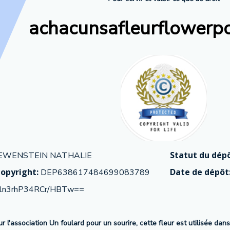
achacunsafleurflowerp
Statut du dépô
EWENSTEIN NATHALIE
opyright:
Date de dépôt
DEP638617484699083789
ln3rhP34RCr/HBTw==
r l'association Un foulard pour un sourire, cette fleur est utilisée dan