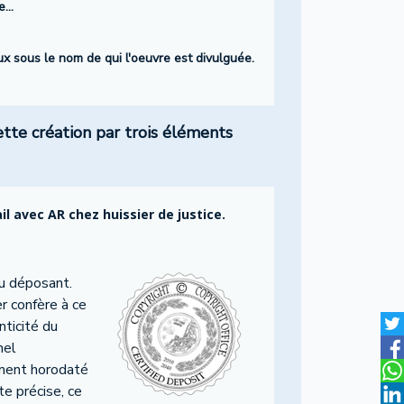
...
eux sous le nom de qui l'oeuvre est divulguée.
ette création par trois éléments
 avec AR chez huissier de justice.
u déposant.
r confère à ce
nticité du
nel
cument horodaté
te précise, ce