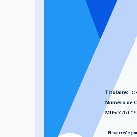
Titulaire:
LO
Numéro de C
MD5:
Y7bT0S
Fleur créée pou