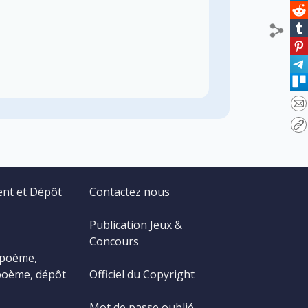
ent et Dépôt
Contactez nous
Publication Jeux &
Concours
 poème,
poème, dépôt
Officiel du Copyright
Mot de passe oublié