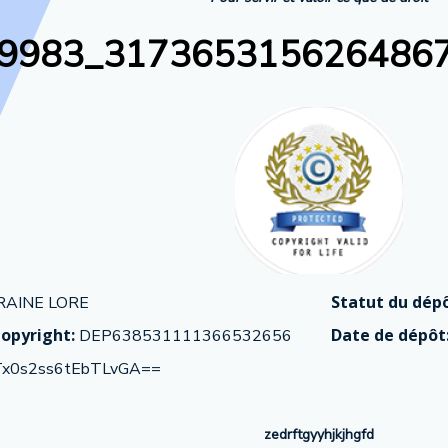
9983_3173653156264867
Statut du dépô
RAINE LORE
opyright:
Date de dépôt
DEP638531111366532656
Tx0s2ss6tEbTLvGA==
zedrftgyyhjkjhgfd