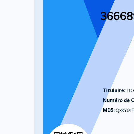
36668
Titulaire:
LO
Numéro de C
MD5:
QxkY0r