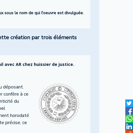
eux sous le nom de qui l'oeuvre est divulguée.
ette création par trois éléments
 avec AR chez huissier de justice.
u déposant.
r confère à ce
nticité du
nel
cument horodaté
te précise, ce