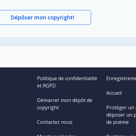
Dépôser mon copyright!
Politique de confidentialité
Enregistrem
et RGPD
Accueil
Démarrer mon dépôt de
copyright
Protéger un
déposer un 
Contactez nous
de poème