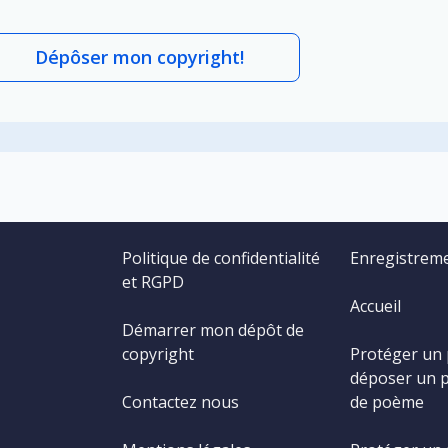
Dépôser mon copyright!
Politique de confidentialité
Enregistrem
et RGPD
Accueil
Démarrer mon dépôt de
copyright
Protéger un
déposer un 
Contactez nous
de poème