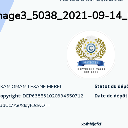
mage3_5038_2021-09-14_
Statut du dépô
KAM OMAM LEXANE MEREL
opyright:
Date de dépôt
DEP638531020994550712
3dUc7AeXdqyF3dwQ==
xbfhfdjgfkf