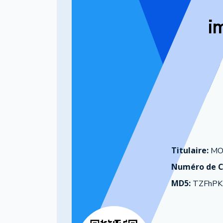
i
Titulaire:
MO
Numéro de C
MD5:
TZFhPK