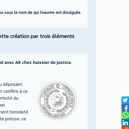
eux sous le nom de qui l'oeuvre est divulguée.
ette création par trois éléments
 avec AR chez huissier de justice.
u déposant.
r confère à ce
nticité du
nel
cument horodaté
te précise, ce